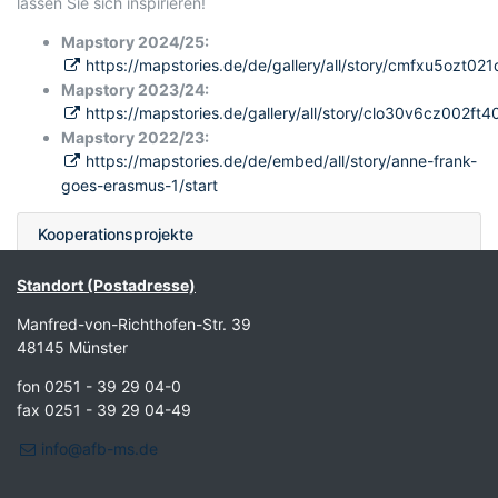
lassen Sie sich inspirieren!
Mapstory 2024/25:
https://mapstories.de/de/gallery/all/story/cmfxu5ozt021
Mapstory 2023/24:
https://mapstories.de/gallery/all/story/clo30v6cz002ft
Mapstory 2022/23:
https://mapstories.de/de/embed/all/story/anne-frank-
goes-erasmus-1/start
Kooperationsprojekte
Mehrwöchige Auslandspraktika
Standort (Postadresse)
Selbtsorganisierte Auslandsaufenthalte
Manfred-von-Richthofen-Str. 39
48145 Münster
fon 0251 - 39 29 04-0
fax 0251 - 39 29 04-49
info@afb-ms.de