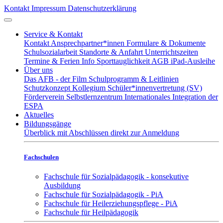
Kontakt
Impressum
Datenschutzerklärung
Service & Kontakt
Kontakt
Ansprechpartner*innen
Formulare & Dokumente
Schulsozialarbeit
Standorte & Anfahrt
Unterrichtszeiten
Termine & Ferien
Info Sporttauglichkeit
AGB iPad-Ausleihe
Über uns
Das AFB - der Film
Schulprogramm & Leitlinien
Schutzkonzept
Kollegium
Schüler*innenvertretung (SV)
Förderverein
Selbstlernzentrum
Internationales
Integration der
ESPA
Aktuelles
Bildungsgänge
Überblick mit Abschlüssen
direkt zur Anmeldung
Fachschulen
Fachschule für Sozialpädagogik - konsekutive
Ausbildung
Fachschule für Sozialpädagogik - PiA
Fachschule für Heilerziehungspflege - PiA
Fachschule für Heilpädagogik