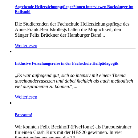
Angehende Heilerziehungspfleger*innen interviewen Rocksänger im
Rollstuhl
Die Studierenden der Fachschule Heilerziehungspflege des
Anne-Frank-Berufskollegs hatten die Möglichkeit, den
Sänger Felix Brückner der Hamburger Band...
Weiterlesen
Inklusive Forschungsreise in der Fachschule Heilpädagogik
„
Es war aufregend gut, sich so intensiv mit einem Thema
auseinanderzusetzen und dabei fachlich als auch methodisch
viel ausprobieren zu können.
“,...
Weiterlesen
Parcours!
Wir konnten Felix Beckhoff (FiveHome) als Parcourstrainer
für einen Crash-Kurs mit der HBS20 gewinnen. In vier
Sportstunden gewannen die 18...