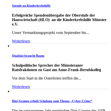
Spende an Kinderkrebshilfe
Erfolgreiche Spendenübergabe der Oberstufe der
Hauswirtschaft (HLO) an die Kinderkrebshilfe Münster
e.V.
Unser Vermarktungsprojekt vom September bis...
Weiterlesen
Qualität braucht Raum
Schulpolitische Sprecher der Münsteraner
Ratsfraktionen zu Gast am Anne-Frank-Berufskolleg
Vor dem Start in die Osterferien treffen die...
Weiterlesen
Digi-Gruppe erhält Schulung zum Thema „Cyber-Crime“
Die im vergangenen Jahr gegründete Digi-Gruppe des AFB –