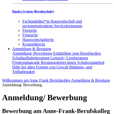
Duales System (Berufsschule)
Fachpraktiker*in Hauswirtschaft und
personenorientierte Serviceleistungen
Florist/in
Friseur/in
Hauswirtschafter/in
Kosmetiker/in
Anmeldung & Beratung
Anmeldung/ Bewerbung
Erklärfilme zum Berufskolleg
Schullaufbahnberatung
Lernzeit | Lernberatung
Förderpädagogik
Beratungslehrer:innen
Schulsozialarbeit
Hilfe bei allen Formen von Gewalt
Bildungs- und
Teilhabepaket
Willkommen am Anne Frank Berufskolleg
Anmeldung & Beratung
Anmeldung/ Bewerbung
Anmeldung/ Bewerbung
Bewerbung am Anne-Frank-Berufskolleg