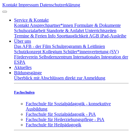
Kontakt
Impressum
Datenschutzerklärung
Service & Kontakt
Kontakt
Ansprechpartner*innen
Formulare & Dokumente
Schulsozialarbeit
Standorte & Anfahrt
Unterrichtszeiten
Termine & Ferien
Info Sporttauglichkeit
AGB iPad-Ausleihe
Über uns
Das AFB - der Film
Schulprogramm & Leitlinien
Schutzkonzept
Kollegium
Schüler*innenvertretung (SV)
Förderverein
Selbstlernzentrum
Internationales
Integration der
ESPA
Aktuelles
Bildungsgänge
Überblick mit Abschlüssen
direkt zur Anmeldung
Fachschulen
Fachschule für Sozialpädagogik - konsekutive
Ausbildung
Fachschule für Sozialpädagogik - PiA
Fachschule für Heilerziehungspflege - PiA
Fachschule für Heilpädagogik