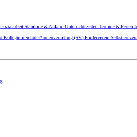
lsozialarbeit
Standorte & Anfahrt
Unterrichtszeiten
Termine & Ferien
I
pt
Kollegium
Schüler*innenvertretung (SV)
Förderverein
Selbstlernze
ng