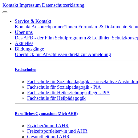
Kontakt
Impressum
Datenschutzerklärung
Service & Kontakt
Kontakt
Ansprechpartner*innen
Formulare & Dokumente
Schu
Über uns
Das AFB - der Film
Schulprogramm & Leitlinien
Schutzkonze
Aktuelles
Bildungsgänge
Überblick mit Abschlüssen
direkt zur Anmeldung
Fachschulen
Fachschule für Sozialpädagogik - konsekutive Ausbildu
Fachschule für Sozialpädagogik - PiA
Fachschule für Heilerziehungspflege - PiA
Fachschule für Heilpädagogik
Berufliches Gymnasium (Ziel: AHR)
Erzieher/in und AHR
Freizeitsportleiter/-in und AHR
Gesundheit und AHR