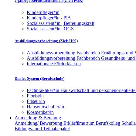
2-jährige Berufsfachschulen (Ziel: FOR)
Kinderpfleger*in
Kinderpfleger*in - PiA
Sozialassistent*in | Betreuungskraft
Sozialassistent*in | OGS
Ausbildungsvorbereitung (Ziel: HS9)
Ausbildungsvorbereitung Fachbereich Ernährungs- und
Ausbildungsvorbereitung Fachbereich Gesundheits- und
Internationale Förderklassen
Duales System (Berufsschule)
Fachpraktiker*in Hauswirtschaft und personenorientierte
Florist/in
Friseur/in
Hauswirtschafter/in
Kosmetiker/in
Anmeldung & Beratung
Anmeldung/ Bewerbung
Erklärfilme zum Berufskolleg
Schull
Bildungs- und Teilhabepaket