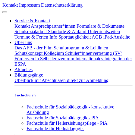
Kontakt
Impressum
Datenschutzerklärung
Service & Kontakt
Kontakt
Ansprechpartner*innen
Formulare & Dokumente
Schulsozialarbeit
Standorte & Anfahrt
Unterrichtszeiten
Termine & Ferien
Info Sporttauglichkeit
AGB iPad-Ausleihe
Über uns
Das AFB - der Film
Schulprogramm & Leitlinien
Schutzkonzept
Kollegium
Schüler*innenvertretung (SV)
Förderverein
Selbstlernzentrum
Internationales
Integration der
ESPA
Aktuelles
Bildungsgänge
Überblick mit Abschlüssen
direkt zur Anmeldung
Fachschulen
Fachschule für Sozialpädagogik - konsekutive
Ausbildung
Fachschule für Sozialpädagogik - PiA
Fachschule für Heilerziehungspflege - PiA
Fachschule für Heilpädagogik