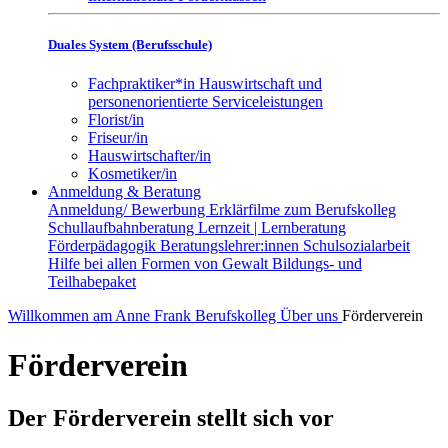
Duales System (Berufsschule)
Fachpraktiker*in Hauswirtschaft und
personenorientierte Serviceleistungen
Florist/in
Friseur/in
Hauswirtschafter/in
Kosmetiker/in
Anmeldung & Beratung
Anmeldung/ Bewerbung
Erklärfilme zum Berufskolleg
Schullaufbahnberatung
Lernzeit | Lernberatung
Förderpädagogik
Beratungslehrer:innen
Schulsozialarbeit
Hilfe bei allen Formen von Gewalt
Bildungs- und
Teilhabepaket
Willkommen am Anne Frank Berufskolleg
Über uns
Förderverein
Förderverein
Der Förderverein stellt sich vor