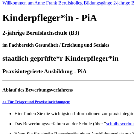
Willkommen am Anne Frank Berufskolleg
Bildungsgänge
2-jährige 
Kinderpfleger*in - PiA
2-jährige Berufsfachschule (B3)
im Fachbereich Gesundheit / Erziehung und Soziales
staatlich geprüfte*r Kinderpfleger*in
Praxisintegrierte Ausbildung - PiA
Ablauf des Bewerbungsverfahrens
>> Für Träger und Praxiseinrichtungen:
Hier finden Sie die wichtigsten Informationen zur praxisintegr
Das Bewerbungsverfahren an der Schule (über "
schulbewerbu
Wenn Sie für eine*n Bewerber*in einen Ausbildungsplatz zur V