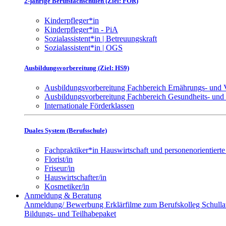
2-jährige Berufsfachschulen (Ziel: FOR)
Kinderpfleger*in
Kinderpfleger*in - PiA
Sozialassistent*in | Betreuungskraft
Sozialassistent*in | OGS
Ausbildungsvorbereitung (Ziel: HS9)
Ausbildungsvorbereitung Fachbereich Ernährungs- und
Ausbildungsvorbereitung Fachbereich Gesundheits- und
Internationale Förderklassen
Duales System (Berufsschule)
Fachpraktiker*in Hauswirtschaft und personenorientierte
Florist/in
Friseur/in
Hauswirtschafter/in
Kosmetiker/in
Anmeldung & Beratung
Anmeldung/ Bewerbung
Erklärfilme zum Berufskolleg
Schull
Bildungs- und Teilhabepaket