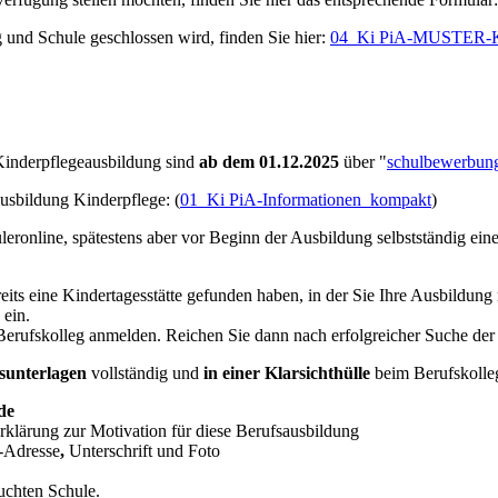
g und Schule geschlossen wird, finden Sie hier:
04_Ki PiA-MUSTER-Ko
Kinderpflegeausbildung sind
ab dem 01.12.2025
über "
schulbewerbun
Ausbildung Kinderpflege: (
01_Ki PiA-Informationen_kompakt
)
leronline, spätestens aber vor Beginn der Ausbildung selbstständig ein
s eine Kindertagesstätte gefunden haben, in der Sie Ihre Ausbildung
) ein.
rufskolleg anmelden. Reichen Sie dann nach erfolgreicher Suche der P
sunterlagen
vollständig und
in einer Klarsichthülle
beim Berufskolleg
de
rklärung zur Motivation für diese Berufsausbildung
-Adresse
,
Unterschrift und Foto
uchten Schule.