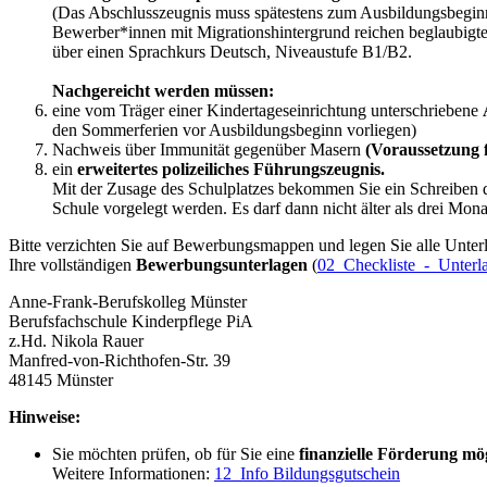
(Das Abschlusszeugnis muss spätestens zum Ausbildungsbegin
Bewerber*innen mit Migrationshintergrund reichen beglaubigt
über einen Sprachkurs Deutsch, Niveaustufe B1/B2.
Nachgereicht werden müssen:
eine vom Träger einer Kindertageseinrichtung unterschriebene
den Sommerferien vor Ausbildungsbeginn vorliegen)
Nachweis über Immunität gegenüber Masern
(Voraussetzung f
ein
erweitertes polizeiliches Führungszeugnis.
Mit der Zusage des Schulplatzes bekommen Sie ein Schreiben d
Schule vorgelegt werden. Es darf dann nicht älter als drei Mona
Bitte verzichten Sie auf Bewerbungsmappen und legen Sie alle Unterla
Ihre vollständigen
Bewerbungsunterlagen
(
02_Checkliste_-_Unterl
Anne-Frank-Berufskolleg Münster
Berufsfachschule Kinderpflege PiA
z.Hd. Nikola Rauer
Manfred-von-Richthofen-Str. 39
48145 Münster
Hinweise:
Sie möchten prüfen, ob für Sie eine
finanzielle Förderung mö
Weitere Informationen:
12_Info Bildungsgutschein