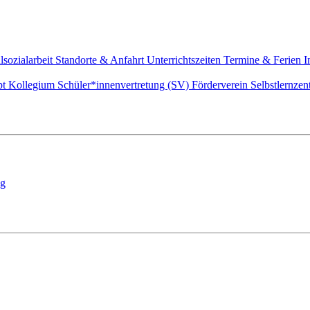
lsozialarbeit
Standorte & Anfahrt
Unterrichtszeiten
Termine & Ferien
I
pt
Kollegium
Schüler*innenvertretung (SV)
Förderverein
Selbstlernze
ng